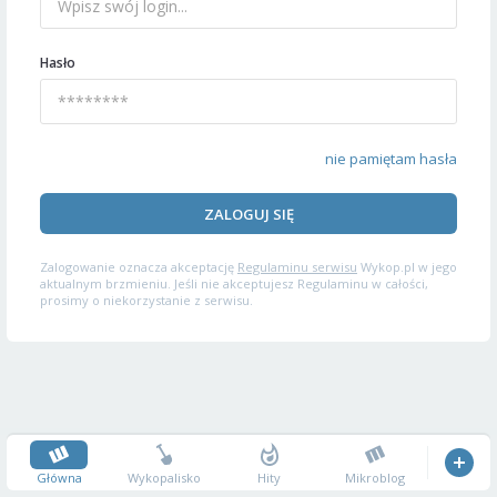
Hasło
nie pamiętam hasła
ZALOGUJ SIĘ
Zalogowanie oznacza akceptację
Regulaminu serwisu
Wykop.pl w jego
aktualnym brzmieniu. Jeśli nie akceptujesz Regulaminu w całości,
prosimy o niekorzystanie z serwisu.
Główna
Wykopalisko
Hity
Mikroblog