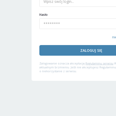
Hasło
ni
ZALOGUJ SIĘ
Zalogowanie oznacza akceptację
Regulaminu serwisu
W
aktualnym brzmieniu. Jeśli nie akceptujesz Regulaminu
o niekorzystanie z serwisu.