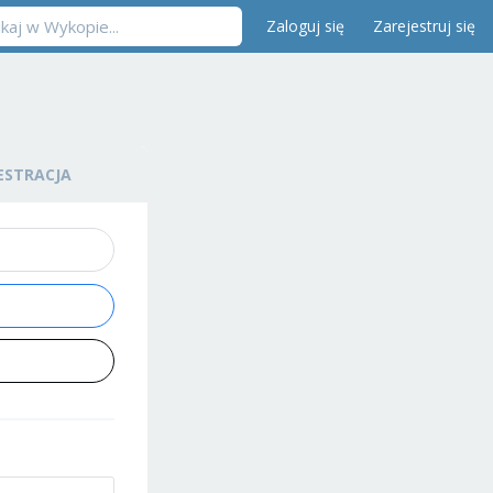
Zaloguj się
Zarejestruj się
ESTRACJA