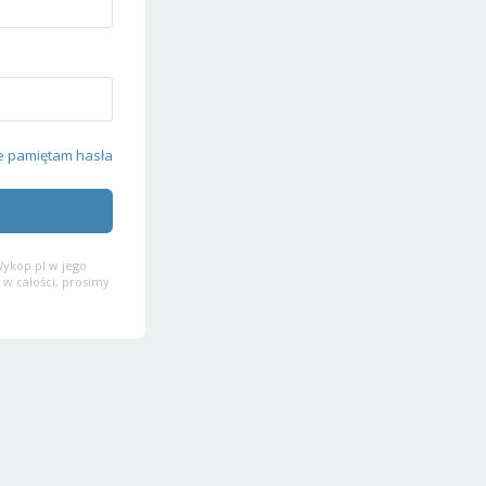
e pamiętam hasła
ykop.pl w jego
 w całości, prosimy