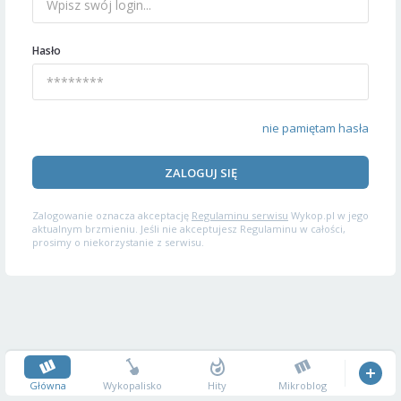
Hasło
nie pamiętam hasła
ZALOGUJ SIĘ
Zalogowanie oznacza akceptację
Regulaminu serwisu
Wykop.pl w jego
aktualnym brzmieniu. Jeśli nie akceptujesz Regulaminu w całości,
prosimy o niekorzystanie z serwisu.
Główna
Wykopalisko
Hity
Mikroblog