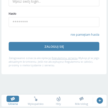
Hasło
nie pamiętam hasła
ZALOGUJ SIĘ
Zalogowanie oznacza akceptację
Regulaminu serwisu
Wykop.pl w jego
aktualnym brzmieniu. Jeśli nie akceptujesz Regulaminu w całości,
prosimy o niekorzystanie z serwisu.
Główna
Wykopalisko
Hity
Mikroblog