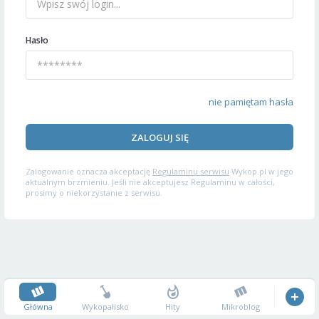
Hasło
nie pamiętam hasła
ZALOGUJ SIĘ
Zalogowanie oznacza akceptację
Regulaminu serwisu
Wykop.pl w jego
aktualnym brzmieniu. Jeśli nie akceptujesz Regulaminu w całości,
prosimy o niekorzystanie z serwisu.
Główna
Wykopalisko
Hity
Mikroblog