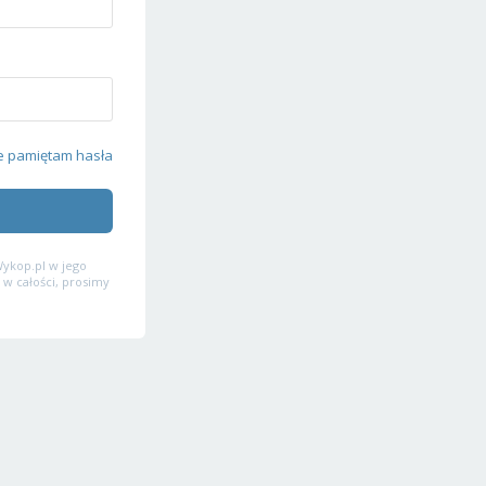
e pamiętam hasła
ykop.pl w jego
 w całości, prosimy