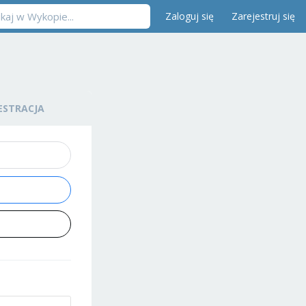
Zaloguj się
Zarejestruj się
ESTRACJA