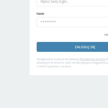
Hasło
ni
ZALOGUJ SIĘ
Zalogowanie oznacza akceptację
Regulaminu serwisu
W
aktualnym brzmieniu. Jeśli nie akceptujesz Regulaminu
o niekorzystanie z serwisu.