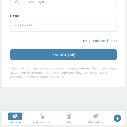
Hasło
nie pamiętam hasła
ZALOGUJ SIĘ
Zalogowanie oznacza akceptację
Regulaminu serwisu
Wykop.pl w jego
aktualnym brzmieniu. Jeśli nie akceptujesz Regulaminu w całości,
prosimy o niekorzystanie z serwisu.
Główna
Wykopalisko
Hity
Mikroblog