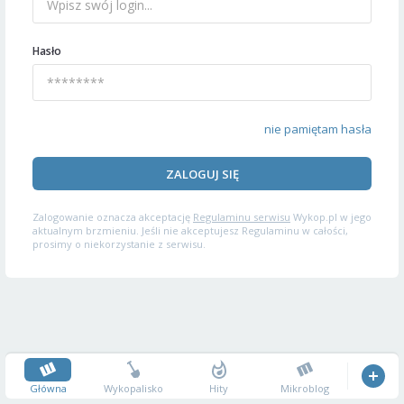
Hasło
nie pamiętam hasła
ZALOGUJ SIĘ
Zalogowanie oznacza akceptację
Regulaminu serwisu
Wykop.pl w jego
aktualnym brzmieniu. Jeśli nie akceptujesz Regulaminu w całości,
prosimy o niekorzystanie z serwisu.
Główna
Wykopalisko
Hity
Mikroblog