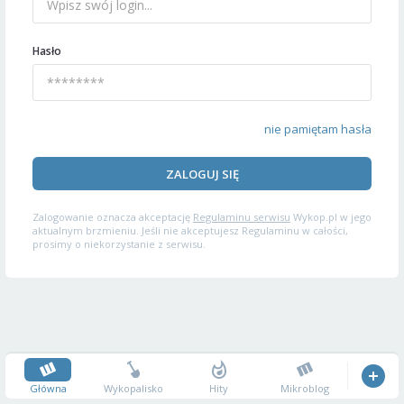
Hasło
nie pamiętam hasła
ZALOGUJ SIĘ
Zalogowanie oznacza akceptację
Regulaminu serwisu
Wykop.pl w jego
aktualnym brzmieniu. Jeśli nie akceptujesz Regulaminu w całości,
prosimy o niekorzystanie z serwisu.
Główna
Wykopalisko
Hity
Mikroblog