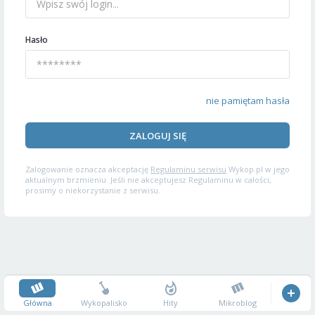
Hasło
nie pamiętam hasła
ZALOGUJ SIĘ
Zalogowanie oznacza akceptację
Regulaminu serwisu
Wykop.pl w jego
aktualnym brzmieniu. Jeśli nie akceptujesz Regulaminu w całości,
prosimy o niekorzystanie z serwisu.
Główna
Wykopalisko
Hity
Mikroblog