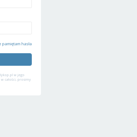
e pamiętam hasła
ykop.pl w jego
 w całości, prosimy