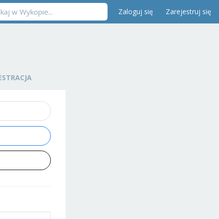
Zaloguj się
Zarejestruj się
ESTRACJA