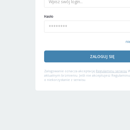
Hasło
ni
ZALOGUJ SIĘ
Zalogowanie oznacza akceptację
Regulaminu serwisu
W
aktualnym brzmieniu. Jeśli nie akceptujesz Regulaminu
o niekorzystanie z serwisu.