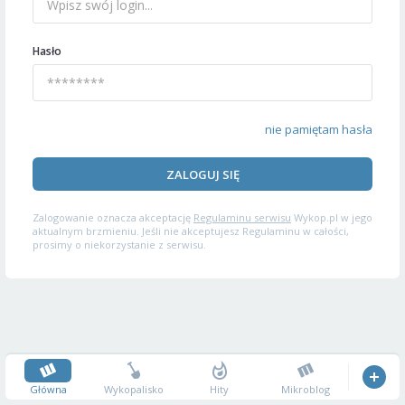
Hasło
nie pamiętam hasła
ZALOGUJ SIĘ
Zalogowanie oznacza akceptację
Regulaminu serwisu
Wykop.pl w jego
aktualnym brzmieniu. Jeśli nie akceptujesz Regulaminu w całości,
prosimy o niekorzystanie z serwisu.
Główna
Wykopalisko
Hity
Mikroblog