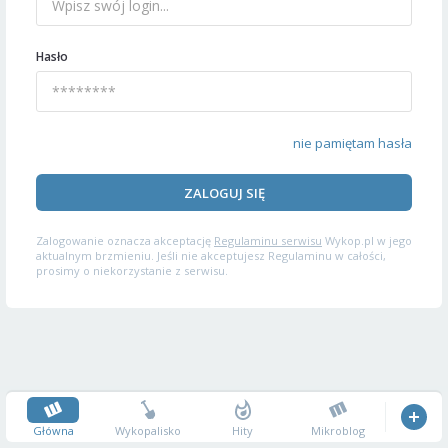
Hasło
nie pamiętam hasła
ZALOGUJ SIĘ
Zalogowanie oznacza akceptację
Regulaminu serwisu
Wykop.pl w jego
aktualnym brzmieniu. Jeśli nie akceptujesz Regulaminu w całości,
prosimy o niekorzystanie z serwisu.
Główna
Wykopalisko
Hity
Mikroblog