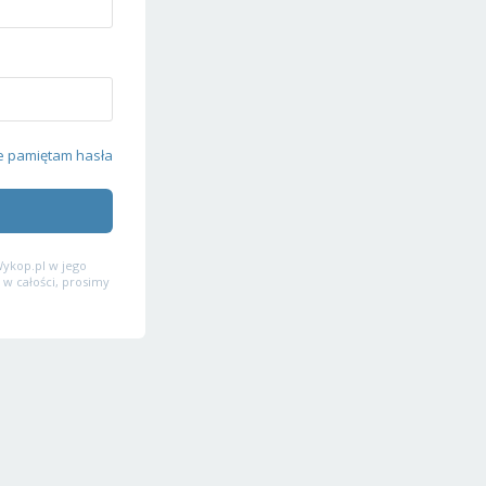
e pamiętam hasła
ykop.pl w jego
 w całości, prosimy