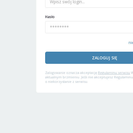
Hasło
ni
ZALOGUJ SIĘ
Zalogowanie oznacza akceptację
Regulaminu serwisu
W
aktualnym brzmieniu. Jeśli nie akceptujesz Regulaminu
o niekorzystanie z serwisu.