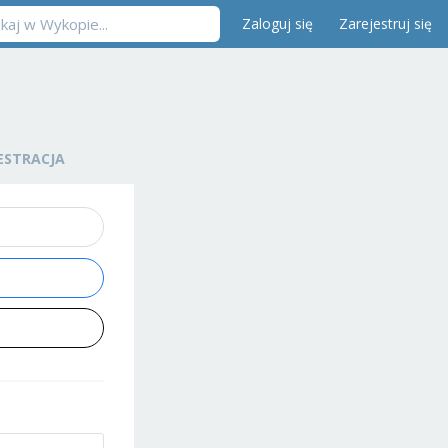
Zaloguj się
Zarejestruj się
ESTRACJA