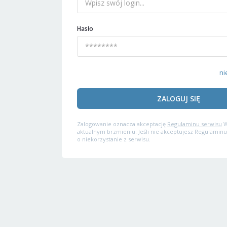
Hasło
ni
ZALOGUJ SIĘ
Zalogowanie oznacza akceptację
Regulaminu serwisu
W
aktualnym brzmieniu. Jeśli nie akceptujesz Regulaminu
o niekorzystanie z serwisu.