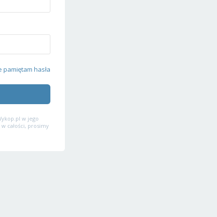
e pamiętam hasła
ykop.pl w jego
 w całości, prosimy