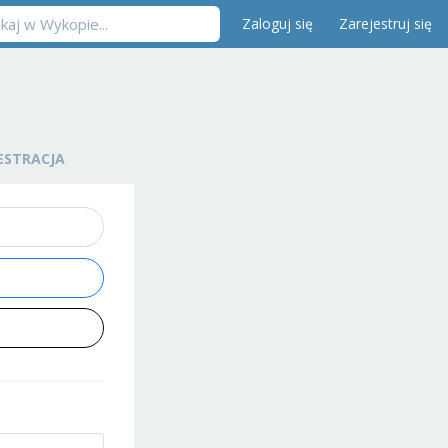
Zaloguj się
Zarejestruj się
ESTRACJA