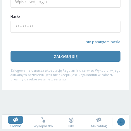
Hasło
nie pamiętam hasła
ZALOGUJ SIĘ
Zalogowanie oznacza akceptację
Regulaminu serwisu
Wykop.pl w jego
aktualnym brzmieniu. Jeśli nie akceptujesz Regulaminu w całości,
prosimy o niekorzystanie z serwisu.
Główna
Wykopalisko
Hity
Mikroblog