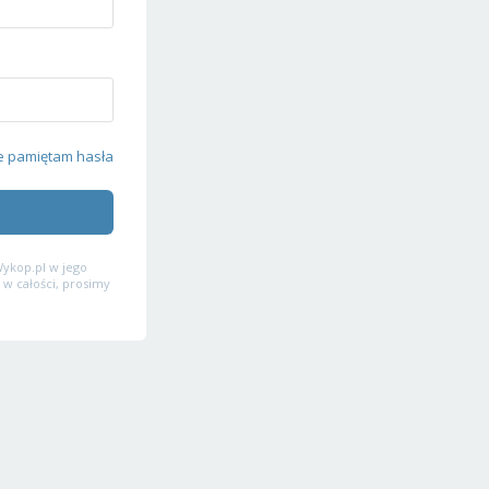
e pamiętam hasła
ykop.pl w jego
 w całości, prosimy