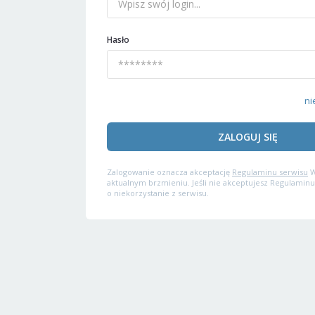
Hasło
ni
ZALOGUJ SIĘ
Zalogowanie oznacza akceptację
Regulaminu serwisu
W
aktualnym brzmieniu. Jeśli nie akceptujesz Regulaminu
o niekorzystanie z serwisu.