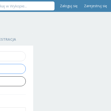
Zaloguj się
Zarejestruj się
ESTRACJA