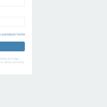
e pamiętam hasła
ykop.pl w jego
 w całości, prosimy