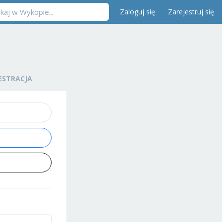
Zaloguj się
Zarejestruj się
ESTRACJA