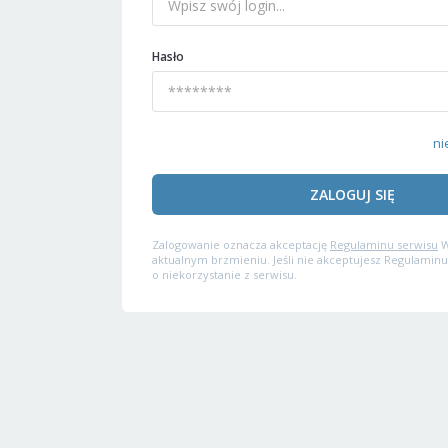
Hasło
ni
ZALOGUJ SIĘ
Zalogowanie oznacza akceptację
Regulaminu serwisu
W
aktualnym brzmieniu. Jeśli nie akceptujesz Regulaminu
o niekorzystanie z serwisu.