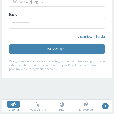
Hasło
nie pamiętam hasła
ZALOGUJ SIĘ
Zalogowanie oznacza akceptację
Regulaminu serwisu
Wykop.pl w jego
aktualnym brzmieniu. Jeśli nie akceptujesz Regulaminu w całości,
prosimy o niekorzystanie z serwisu.
Główna
Wykopalisko
Hity
Mikroblog