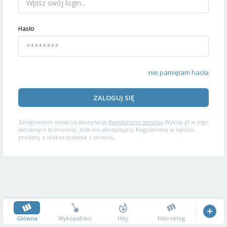
Hasło
nie pamiętam hasła
ZALOGUJ SIĘ
Zalogowanie oznacza akceptację
Regulaminu serwisu
Wykop.pl w jego
aktualnym brzmieniu. Jeśli nie akceptujesz Regulaminu w całości,
prosimy o niekorzystanie z serwisu.
Główna
Wykopalisko
Hity
Mikroblog