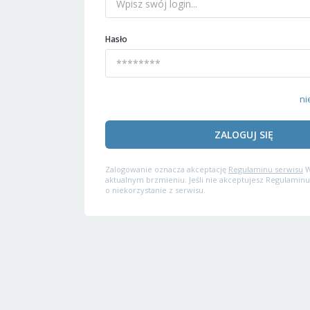
Hasło
ni
ZALOGUJ SIĘ
Zalogowanie oznacza akceptację
Regulaminu serwisu
W
aktualnym brzmieniu. Jeśli nie akceptujesz Regulaminu
o niekorzystanie z serwisu.