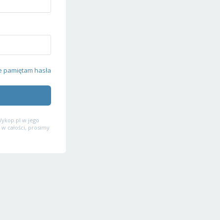
e pamiętam hasła
ykop.pl w jego
 w całości, prosimy