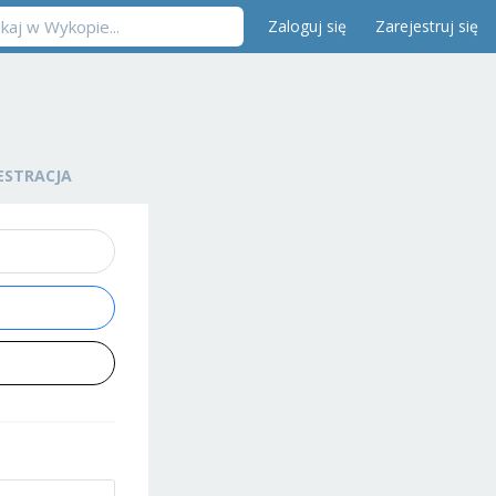
Zaloguj się
Zarejestruj się
ESTRACJA