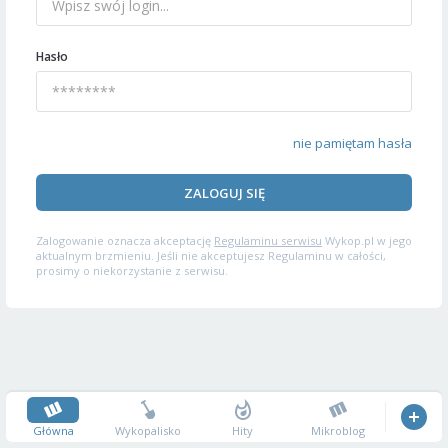
Hasło
nie pamiętam hasła
ZALOGUJ SIĘ
Zalogowanie oznacza akceptację
Regulaminu serwisu
Wykop.pl w jego
aktualnym brzmieniu. Jeśli nie akceptujesz Regulaminu w całości,
prosimy o niekorzystanie z serwisu.
Główna
Wykopalisko
Hity
Mikroblog