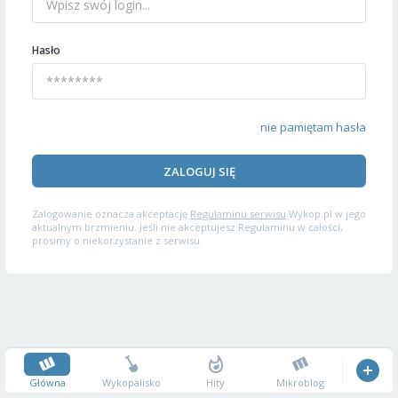
Hasło
nie pamiętam hasła
ZALOGUJ SIĘ
Zalogowanie oznacza akceptację
Regulaminu serwisu
Wykop.pl w jego
aktualnym brzmieniu. Jeśli nie akceptujesz Regulaminu w całości,
prosimy o niekorzystanie z serwisu.
Główna
Wykopalisko
Hity
Mikroblog