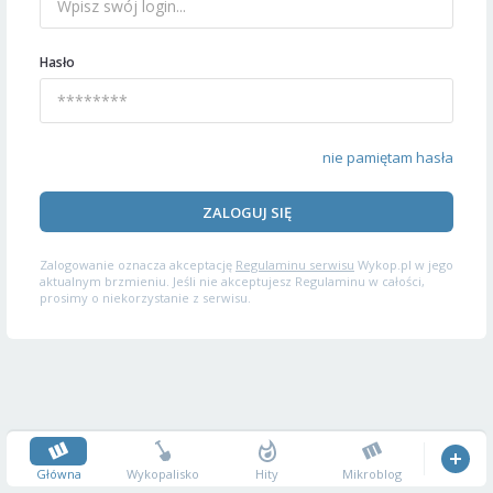
Hasło
nie pamiętam hasła
ZALOGUJ SIĘ
Zalogowanie oznacza akceptację
Regulaminu serwisu
Wykop.pl w jego
aktualnym brzmieniu. Jeśli nie akceptujesz Regulaminu w całości,
prosimy o niekorzystanie z serwisu.
Główna
Wykopalisko
Hity
Mikroblog