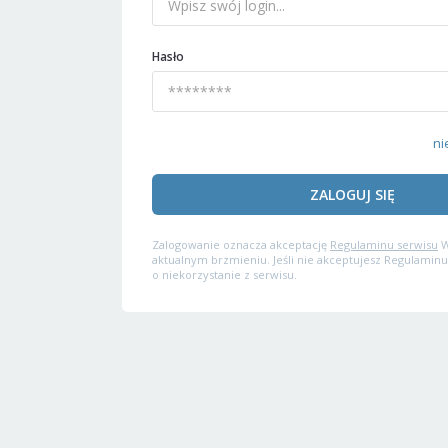
Hasło
ni
ZALOGUJ SIĘ
Zalogowanie oznacza akceptację
Regulaminu serwisu
W
aktualnym brzmieniu. Jeśli nie akceptujesz Regulaminu
o niekorzystanie z serwisu.