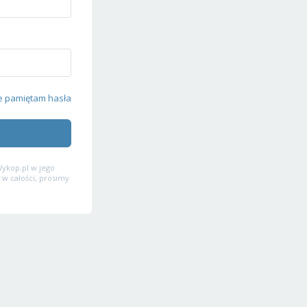
e pamiętam hasła
ykop.pl w jego
 w całości, prosimy