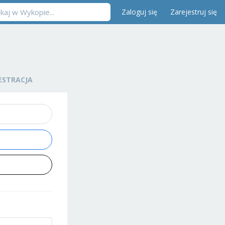
Zaloguj się
Zarejestruj się
ESTRACJA