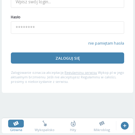
Hasło
nie pamiętam hasła
ZALOGUJ SIĘ
Zalogowanie oznacza akceptację
Regulaminu serwisu
Wykop.pl w jego
aktualnym brzmieniu. Jeśli nie akceptujesz Regulaminu w całości,
prosimy o niekorzystanie z serwisu.
Główna
Wykopalisko
Hity
Mikroblog