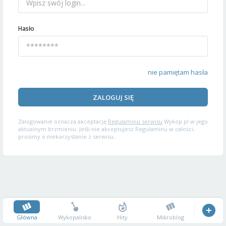
Hasło
nie pamiętam hasła
ZALOGUJ SIĘ
Zalogowanie oznacza akceptację
Regulaminu serwisu
Wykop.pl w jego
aktualnym brzmieniu. Jeśli nie akceptujesz Regulaminu w całości,
prosimy o niekorzystanie z serwisu.
Główna
Wykopalisko
Hity
Mikroblog