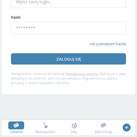
Hasło
nie pamiętam hasła
ZALOGUJ SIĘ
Zalogowanie oznacza akceptację
Regulaminu serwisu
Wykop.pl w jego
aktualnym brzmieniu. Jeśli nie akceptujesz Regulaminu w całości,
prosimy o niekorzystanie z serwisu.
Główna
Wykopalisko
Hity
Mikroblog