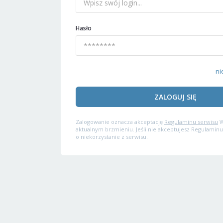
Hasło
ni
ZALOGUJ SIĘ
Zalogowanie oznacza akceptację
Regulaminu serwisu
W
aktualnym brzmieniu. Jeśli nie akceptujesz Regulaminu
o niekorzystanie z serwisu.