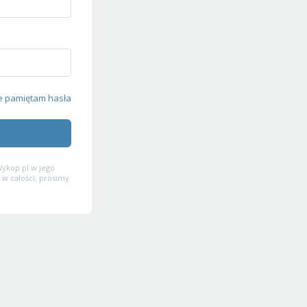
e pamiętam hasła
ykop.pl w jego
 w całości, prosimy