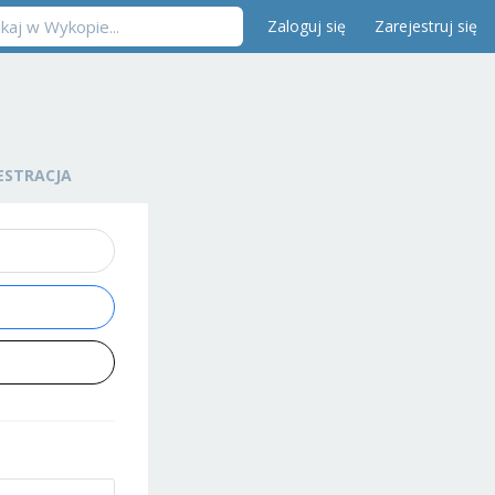
Zaloguj się
Zarejestruj się
ESTRACJA