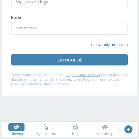
Hasło
nie pamiętam hasła
ZALOGUJ SIĘ
Zalogowanie oznacza akceptację
Regulaminu serwisu
Wykop.pl w jego
aktualnym brzmieniu. Jeśli nie akceptujesz Regulaminu w całości,
prosimy o niekorzystanie z serwisu.
Główna
Wykopalisko
Hity
Mikroblog