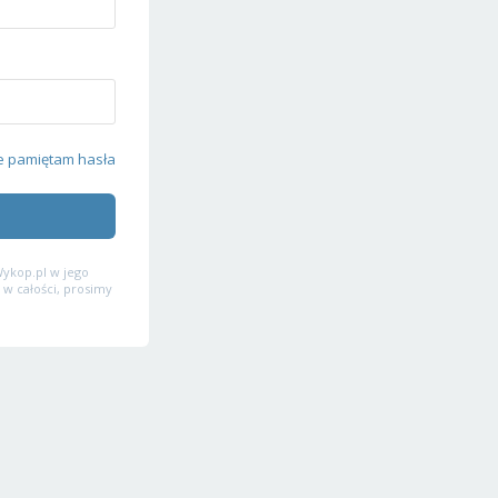
e pamiętam hasła
ykop.pl w jego
 w całości, prosimy