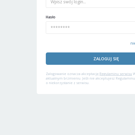
Hasło
ni
ZALOGUJ SIĘ
Zalogowanie oznacza akceptację
Regulaminu serwisu
W
aktualnym brzmieniu. Jeśli nie akceptujesz Regulaminu
o niekorzystanie z serwisu.