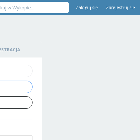
Zaloguj się
Zarejestruj się
ESTRACJA