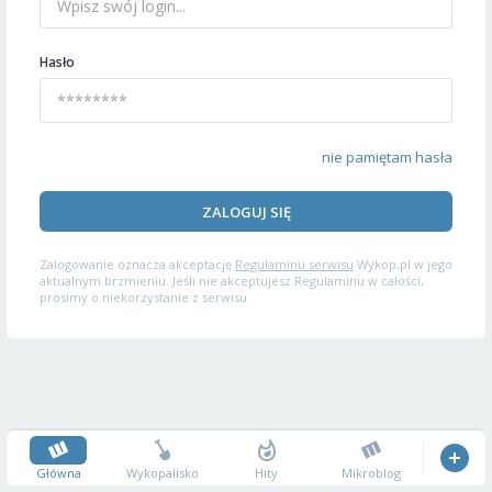
Hasło
nie pamiętam hasła
ZALOGUJ SIĘ
Zalogowanie oznacza akceptację
Regulaminu serwisu
Wykop.pl w jego
aktualnym brzmieniu. Jeśli nie akceptujesz Regulaminu w całości,
prosimy o niekorzystanie z serwisu.
Główna
Wykopalisko
Hity
Mikroblog