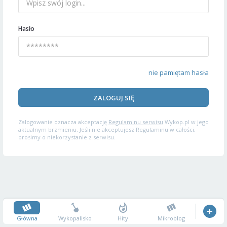
Hasło
nie pamiętam hasła
ZALOGUJ SIĘ
Zalogowanie oznacza akceptację
Regulaminu serwisu
Wykop.pl w jego
aktualnym brzmieniu. Jeśli nie akceptujesz Regulaminu w całości,
prosimy o niekorzystanie z serwisu.
Główna
Wykopalisko
Hity
Mikroblog