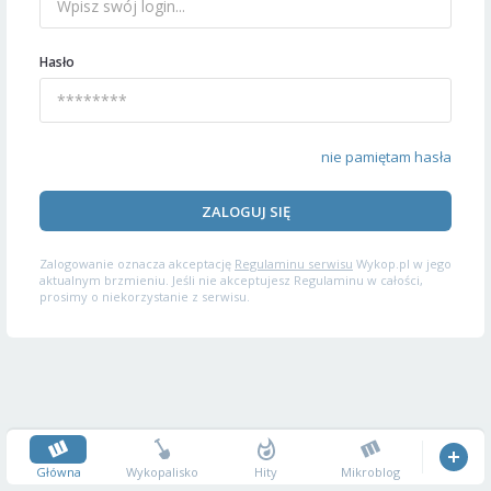
Hasło
nie pamiętam hasła
ZALOGUJ SIĘ
Zalogowanie oznacza akceptację
Regulaminu serwisu
Wykop.pl w jego
aktualnym brzmieniu. Jeśli nie akceptujesz Regulaminu w całości,
prosimy o niekorzystanie z serwisu.
Główna
Wykopalisko
Hity
Mikroblog