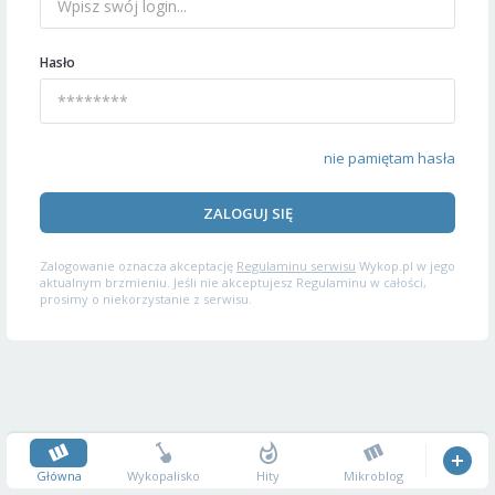
Hasło
nie pamiętam hasła
ZALOGUJ SIĘ
Zalogowanie oznacza akceptację
Regulaminu serwisu
Wykop.pl w jego
aktualnym brzmieniu. Jeśli nie akceptujesz Regulaminu w całości,
prosimy o niekorzystanie z serwisu.
Główna
Wykopalisko
Hity
Mikroblog