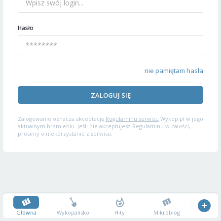
Hasło
nie pamiętam hasła
ZALOGUJ SIĘ
Zalogowanie oznacza akceptację
Regulaminu serwisu
Wykop.pl w jego
aktualnym brzmieniu. Jeśli nie akceptujesz Regulaminu w całości,
prosimy o niekorzystanie z serwisu.
Główna
Wykopalisko
Hity
Mikroblog