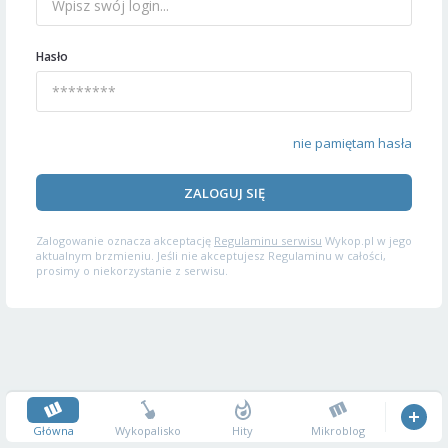
Hasło
nie pamiętam hasła
ZALOGUJ SIĘ
Zalogowanie oznacza akceptację
Regulaminu serwisu
Wykop.pl w jego
aktualnym brzmieniu. Jeśli nie akceptujesz Regulaminu w całości,
prosimy o niekorzystanie z serwisu.
Główna
Wykopalisko
Hity
Mikroblog