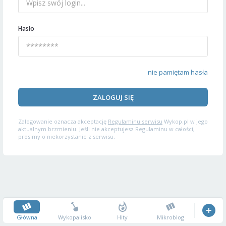
Hasło
nie pamiętam hasła
ZALOGUJ SIĘ
Zalogowanie oznacza akceptację
Regulaminu serwisu
Wykop.pl w jego
aktualnym brzmieniu. Jeśli nie akceptujesz Regulaminu w całości,
prosimy o niekorzystanie z serwisu.
Główna
Wykopalisko
Hity
Mikroblog