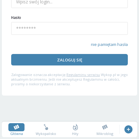
Hasło
nie pamiętam hasła
ZALOGUJ SIĘ
Zalogowanie oznacza akceptację
Regulaminu serwisu
Wykop.pl w jego
aktualnym brzmieniu. Jeśli nie akceptujesz Regulaminu w całości,
prosimy o niekorzystanie z serwisu.
Główna
Wykopalisko
Hity
Mikroblog