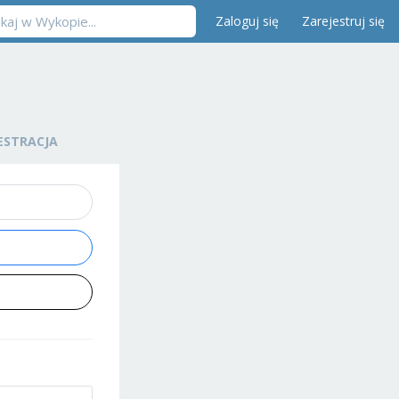
Zaloguj się
Zarejestruj się
ESTRACJA