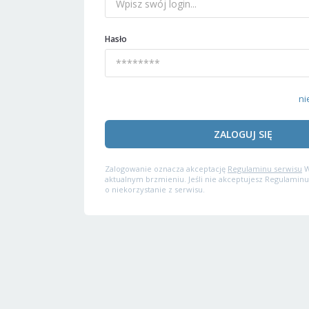
Hasło
ni
ZALOGUJ SIĘ
Zalogowanie oznacza akceptację
Regulaminu serwisu
W
aktualnym brzmieniu. Jeśli nie akceptujesz Regulaminu
o niekorzystanie z serwisu.