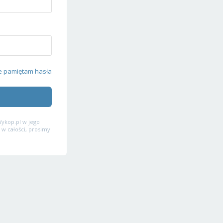
e pamiętam hasła
ykop.pl w jego
 w całości, prosimy