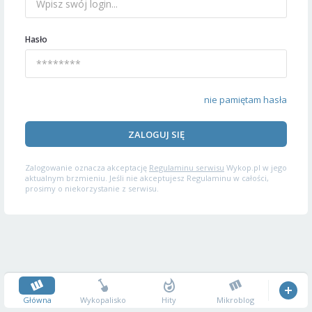
Hasło
nie pamiętam hasła
ZALOGUJ SIĘ
Zalogowanie oznacza akceptację
Regulaminu serwisu
Wykop.pl w jego
aktualnym brzmieniu. Jeśli nie akceptujesz Regulaminu w całości,
prosimy o niekorzystanie z serwisu.
Główna
Wykopalisko
Hity
Mikroblog