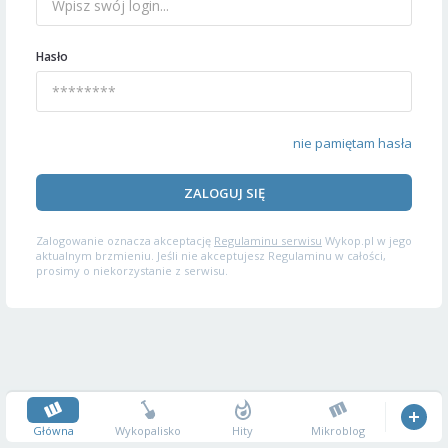
Hasło
nie pamiętam hasła
ZALOGUJ SIĘ
Zalogowanie oznacza akceptację
Regulaminu serwisu
Wykop.pl w jego
aktualnym brzmieniu. Jeśli nie akceptujesz Regulaminu w całości,
prosimy o niekorzystanie z serwisu.
Główna
Wykopalisko
Hity
Mikroblog