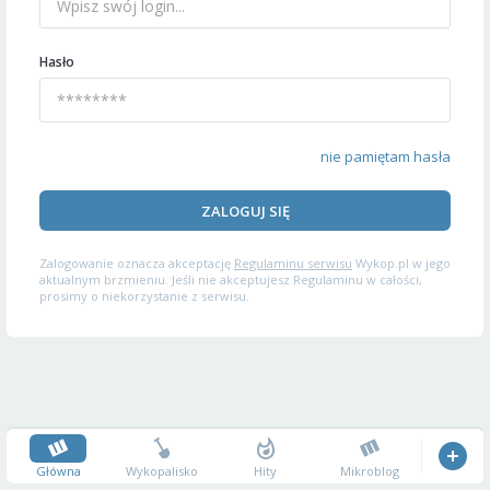
Hasło
nie pamiętam hasła
ZALOGUJ SIĘ
Zalogowanie oznacza akceptację
Regulaminu serwisu
Wykop.pl w jego
aktualnym brzmieniu. Jeśli nie akceptujesz Regulaminu w całości,
prosimy o niekorzystanie z serwisu.
Główna
Wykopalisko
Hity
Mikroblog