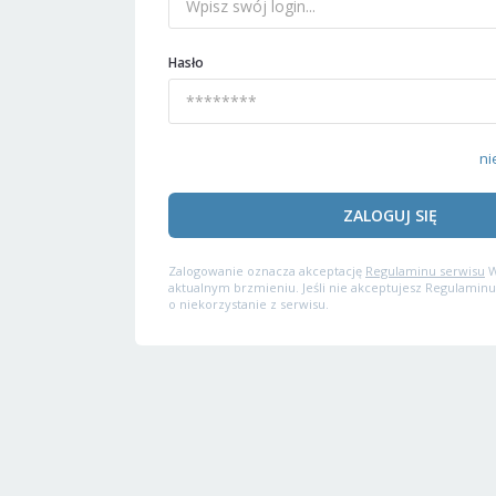
Hasło
ni
ZALOGUJ SIĘ
Zalogowanie oznacza akceptację
Regulaminu serwisu
W
aktualnym brzmieniu. Jeśli nie akceptujesz Regulaminu
o niekorzystanie z serwisu.