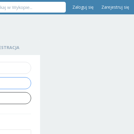
Zaloguj się
Zarejestruj się
ESTRACJA