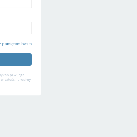
e pamiętam hasła
ykop.pl w jego
 w całości, prosimy