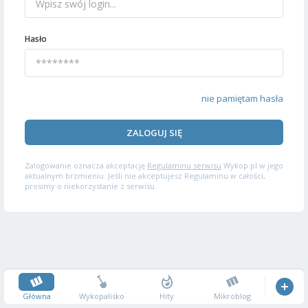
Hasło
nie pamiętam hasła
ZALOGUJ SIĘ
Zalogowanie oznacza akceptację
Regulaminu serwisu
Wykop.pl w jego
aktualnym brzmieniu. Jeśli nie akceptujesz Regulaminu w całości,
prosimy o niekorzystanie z serwisu.
Główna
Wykopalisko
Hity
Mikroblog