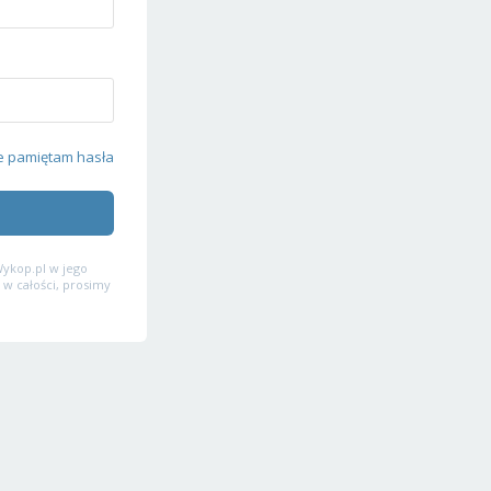
e pamiętam hasła
ykop.pl w jego
 w całości, prosimy