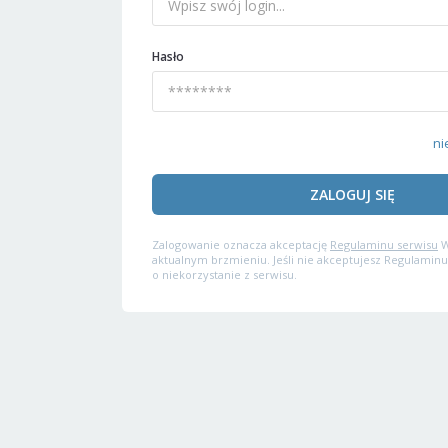
Hasło
ni
ZALOGUJ SIĘ
Zalogowanie oznacza akceptację
Regulaminu serwisu
W
aktualnym brzmieniu. Jeśli nie akceptujesz Regulaminu
o niekorzystanie z serwisu.