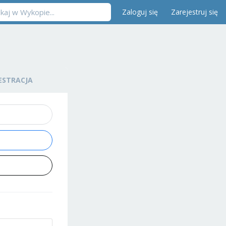
Zaloguj się
Zarejestruj się
ESTRACJA