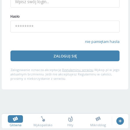
Hasło
nie pamiętam hasła
ZALOGUJ SIĘ
Zalogowanie oznacza akceptację
Regulaminu serwisu
Wykop.pl w jego
aktualnym brzmieniu. Jeśli nie akceptujesz Regulaminu w całości,
prosimy o niekorzystanie z serwisu.
Główna
Wykopalisko
Hity
Mikroblog