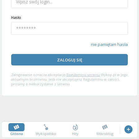
Hasło
nie pamiętam hasła
ZALOGUJ SIĘ
Zalogowanie oznacza akceptację
Regulaminu serwisu
Wykop.pl w jego
aktualnym brzmieniu. Jeśli nie akceptujesz Regulaminu w całości,
prosimy o niekorzystanie z serwisu.
Główna
Wykopalisko
Hity
Mikroblog