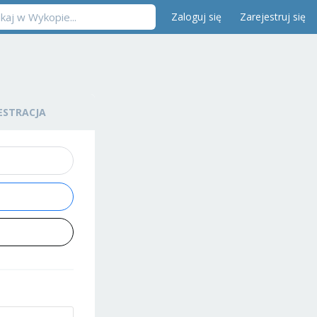
Zaloguj się
Zarejestruj się
ESTRACJA