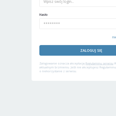
Hasło
ni
ZALOGUJ SIĘ
Zalogowanie oznacza akceptację
Regulaminu serwisu
W
aktualnym brzmieniu. Jeśli nie akceptujesz Regulaminu
o niekorzystanie z serwisu.