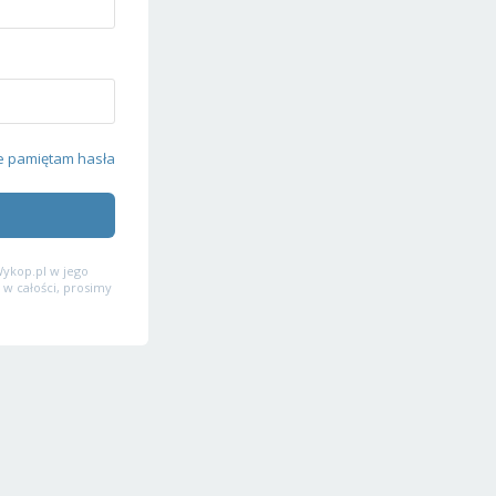
e pamiętam hasła
ykop.pl w jego
 w całości, prosimy