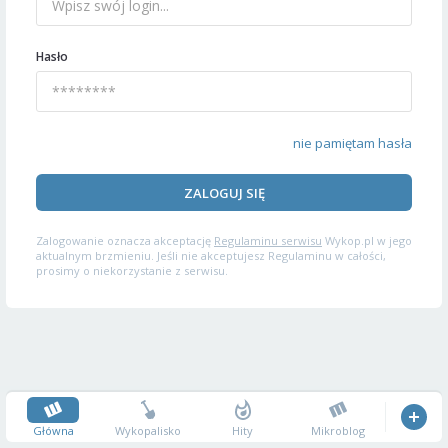
Hasło
nie pamiętam hasła
ZALOGUJ SIĘ
Zalogowanie oznacza akceptację
Regulaminu serwisu
Wykop.pl w jego
aktualnym brzmieniu. Jeśli nie akceptujesz Regulaminu w całości,
prosimy o niekorzystanie z serwisu.
Główna
Wykopalisko
Hity
Mikroblog